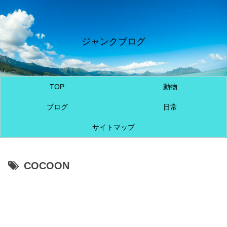
ジャンクブログ
TOP
動物
ブログ
日常
サイトマップ
COCOON