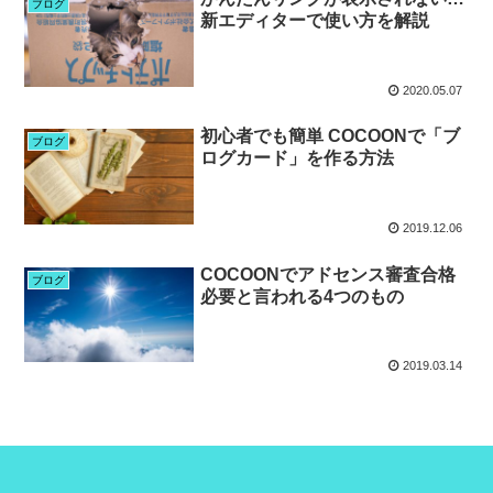
ブログ
新エディターで使い方を解説
2020.05.07
初心者でも簡単 COCOONで「ブ
ブログ
ログカード」を作る方法
2019.12.06
COCOONでアドセンス審査合格
ブログ
必要と言われる4つのもの
2019.03.14