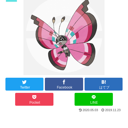
Twitter
Facebook
はてブ
Pocket
LINE
2020.05.03
2019.11.23