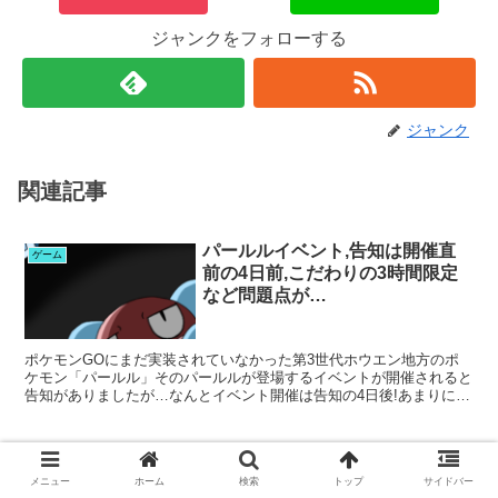
ジャンクをフォローする
ジャンク
関連記事
パールルイベント,告知は開催直
ゲーム
前の4日前,こだわりの3時間限定
など問題点が…
ポケモンGOにまだ実装されていなかった第3世代ホウエン地方のポ
ケモン「パールル」そのパールルが登場するイベントが開催されると
告知がありましたが…なんとイベント開催は告知の4日後!あまりに突
然の告知!内容より告知のタイミングに驚きますが,でも...
一瞬! 5秒でポケモンをゲットする
ゲーム
方法(アンドロイド限定)
メニュー
ホーム
検索
トップ
サイドバー