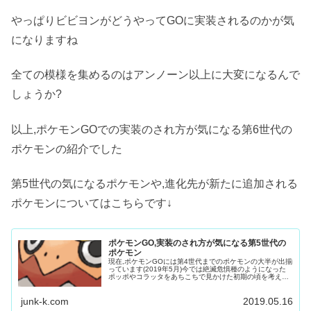
やっぱりビビヨンがどうやってGOに実装されるのかが気
になりますね
全ての模様を集めるのはアンノーン以上に大変になるんで
しょうか?
以上,ポケモンGOでの実装のされ方が気になる第6世代の
ポケモンの紹介でした
第5世代の気になるポケモンや,進化先が新たに追加される
ポケモンについてはこちらです↓
ポケモンGO,実装のされ方が気になる第5世代の
ポケモン
現在,ポケモンGOには第4世代までのポケモンの大半が出揃
っています(2019年5月)今では絶滅危惧種のようになった
ポッポやコラッタをあちこちで見かけた初期の頃を考える
と…変わりましたね,いろんなポケモンを見かけるようにな
りました「巣でもない...
junk-k.com
2019.05.16