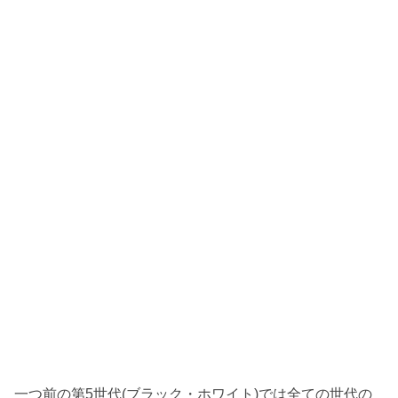
一つ前の第5世代(ブラック・ホワイト)では全ての世代の